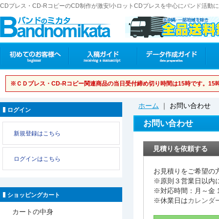
CDプレス・CD-RコピーのCD制作が激安!小ロットCDプレスを中心にバンド活
※ＣＤプレス・CD-Rコピー関連商品の当日受付締め切り時間は15時です。1
ホーム
｜
お問い合わせ
ログイン
お問い合わせ
新規登録はこちら
見積りを依頼する
ログインはこちら
お見積りをご希望の
※原則３営業日以内
※対応時間：月～金 1
ショッピングカート
※休業日は
カレンダ
カートの中身