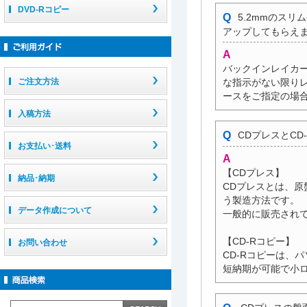
DVD-Rコピー
5.2mmのス
アップしてもらえ
バックインレイカー
な指示がない限りレ
ご注文方法
ースをご指定の場合
入稿方法
CDプレスとC
お支払い･送料
【CDプレス】
納品･納期
CDプレスとは、
う製造方法です。
データ作成について
一般的に販売されて
【CD-Rコピー】
お問い合わせ
CD-Rコピーは、
短納期が可能で小