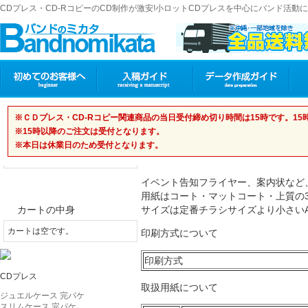
CDプレス・CD-RコピーのCD制作が激安!小ロットCDプレスを中心にバンド活
｜
ご利用案内
お問い合わせ
バンドのミカタ
特定商取引法表示
ホーム
｜
フライヤー印刷 A5サイズ
ログイン
※ＣＤプレス・CD-Rコピー関連商品の当日受付締め切り時間は15時です。1
フライヤー印刷
※
15時以降のご注文は
受付となります。
フライヤー印刷 A5サイズ
新規登録はこちら
※本日は休業日のため
受付となります。
ログインはこちら
イベント告知フライヤー、案内状など
ショッピングカート
用紙はコート・マットコート・上質の3種
サイズは定番チラシサイズより小さい
カートの中身
カートは空です。
印刷方式について
印刷方式
CDプレス
取扱用紙について
ジュエルケース 完パケ
スリムケース 完パケ