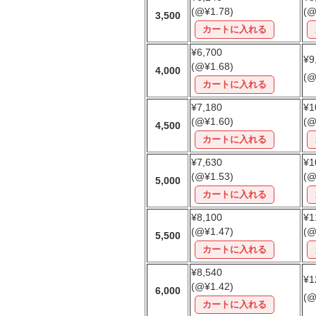
(@¥1.78)
(@
3,500
¥6,700
¥9
(@¥1.68)
4,000
(@
¥7,180
¥1
(@¥1.60)
(@
4,500
¥7,630
¥1
(@¥1.53)
(@
5,000
¥8,100
¥1
(@¥1.47)
(@
5,500
¥8,540
¥1
(@¥1.42)
6,000
(@