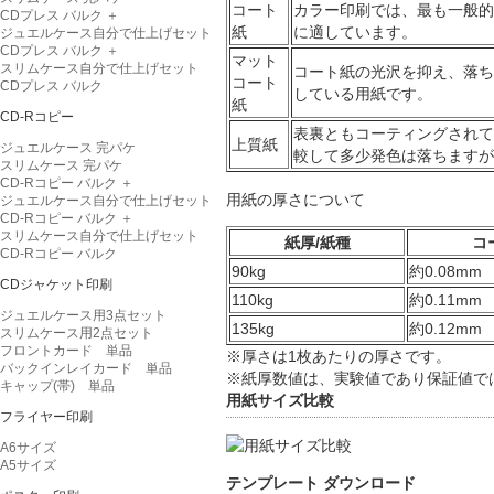
コート
カラー印刷では、最も一般的
CDプレス バルク ＋
紙
に適しています。
ジュエルケース自分で仕上げセット
CDプレス バルク ＋
マット
スリムケース自分で仕上げセット
コート紙の光沢を抑え、落ち
コート
CDプレス バルク
している用紙です。
紙
CD-Rコピー
表裏ともコーティングされて
上質紙
ジュエルケース 完パケ
較して多少発色は落ちます
スリムケース 完パケ
CD-Rコピー バルク ＋
用紙の厚さについて
ジュエルケース自分で仕上げセット
CD-Rコピー バルク ＋
スリムケース自分で仕上げセット
紙厚/紙種
コ
CD-Rコピー バルク
90kg
約0.08mm
CDジャケット印刷
110kg
約0.11mm
ジュエルケース用3点セット
135kg
約0.12mm
スリムケース用2点セット
フロントカード 単品
※厚さは1枚あたりの厚さです。
バックインレイカード 単品
※紙厚数値は、実験値であり保証値で
キャップ(帯) 単品
用紙サイズ比較
フライヤー印刷
A6サイズ
A5サイズ
テンプレート ダウンロード