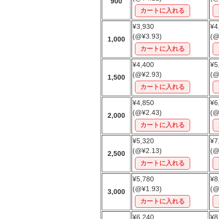
900
¥3,930
¥4
(@¥3.93)
(@
1,000
¥4,400
¥5
(@¥2.93)
(@
1,500
¥4,850
¥6
(@¥2.43)
(@
2,000
¥5,320
¥7
(@¥2.13)
(@
2,500
¥5,780
¥8
(@¥1.93)
(@
3,000
¥6,240
¥8