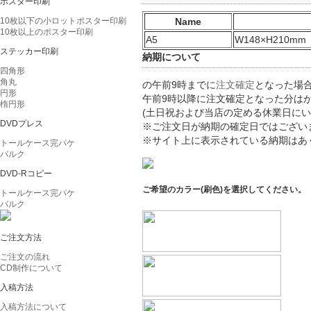
ポスター印刷
Name
10枚以下の小ロットポスター印刷
10枚以上のポスター印刷
A5
W148×H210mm
ステッカー印刷
納期について
四角形
角丸
の午前9時までに
注文確定
となった場
円形
午前9時以降に注文確定となった分は
楕円形
(土日祝および当店の定める休業日に
DVDプレス
※ご注文日が納期の確定日ではござい
※サイト上に表示されている納期はあ
トールケース完パケ
バルク
DVD-Rコピー
ご希望のカラー(刷色)を選択してください。
トールケース完パケ
バルク
ご注文方法
ご注文の流れ
CD制作について
入稿方法
入稿方法について