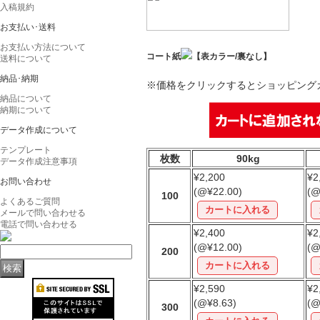
入稿規約
お支払い･送料
お支払い方法について
コート紙
【表カラー/裏なし】
送料について
納品･納期
※価格をクリックするとショッピング
納品について
納期について
データ作成について
テンプレート
枚数
90kg
データ作成注意事項
¥2,200
¥2
お問い合わせ
(@¥22.00)
(@
100
よくあるご質問
メールで問い合わせる
電話で問い合わせる
¥2,400
¥2
(@¥12.00)
(@
200
¥2,590
¥2
(@¥8.63)
(@
300